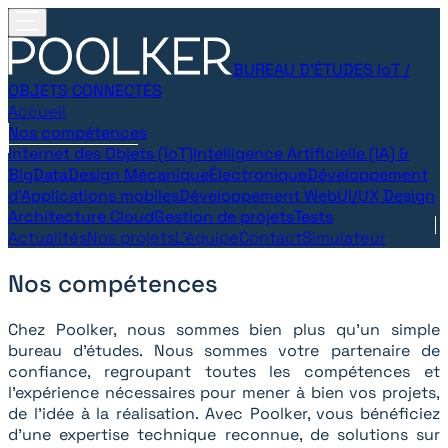
BUREAU D’ÉTUDES IoT /
OBJETS CONNECTÉS
Accueil
Nos compétences
Internet des Objets (IoT)
Intelligence Artificielle (IA) &
BigData
Design Mécanique
Électronique
Développement
d’Applications mobiles
Développement Web
UI/UX Design
Architecture Cloud
Gestion de projets
Tests
Actualités
Nos projets
L'équipe
Contact
Simulateur
Nos compétences
Chez Poolker, nous sommes bien plus qu'un simple
bureau d'études. Nous sommes votre partenaire de
confiance, regroupant toutes les compétences et
l'expérience nécessaires pour mener à bien vos projets,
de l'idée à la réalisation. Avec Poolker, vous bénéficiez
d'une expertise technique reconnue, de solutions sur