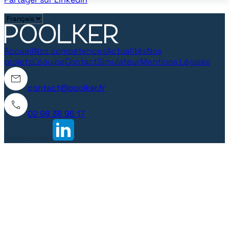
Accueil
Nos compétences
Actualités
Nos
projets
L'équipe
Contact
Simulateur
Mentions Légales
contact@poolker.fr
02 98 36 95 17
Suivez-nous