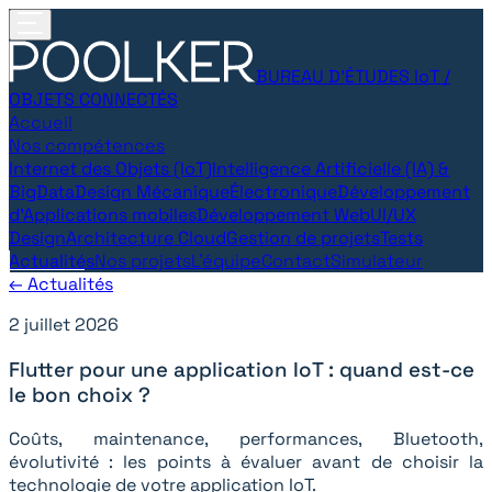
BUREAU D’ÉTUDES IoT /
OBJETS CONNECTÉS
Accueil
Nos compétences
Internet des Objets (IoT)
Intelligence Artificielle (IA) &
BigData
Design Mécanique
Électronique
Développement
d’Applications mobiles
Développement Web
UI/UX
Design
Architecture Cloud
Gestion de projets
Tests
Actualités
Nos projets
L'équipe
Contact
Simulateur
← Actualités
2 juillet 2026
Flutter pour une application IoT : quand est-ce
le bon choix ?
Coûts, maintenance, performances, Bluetooth,
évolutivité : les points à évaluer avant de choisir la
technologie de votre application IoT.