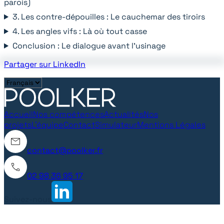
parois)
3. Les contre-dépouilles : Le cauchemar des tiroirs
4. Les angles vifs : Là où tout casse
Conclusion : Le dialogue avant l'usinage
Partager sur LinkedIn
Accueil
Nos compétences
Actualités
Nos
projets
L'équipe
Contact
Simulateur
Mentions Légales
contact@poolker.fr
02 98 36 95 17
Suivez-nous