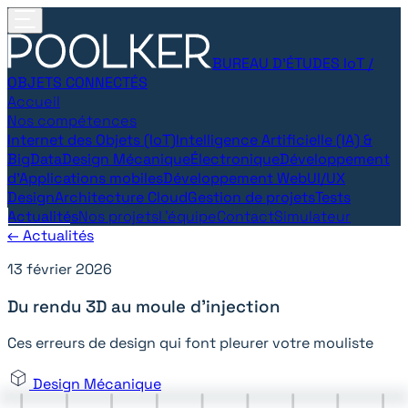
BUREAU D’ÉTUDES IoT /
OBJETS CONNECTÉS
Accueil
Nos compétences
Internet des Objets (IoT)
Intelligence Artificielle (IA) &
BigData
Design Mécanique
Électronique
Développement
d’Applications mobiles
Développement Web
UI/UX
Design
Architecture Cloud
Gestion de projets
Tests
Actualités
Nos projets
L'équipe
Contact
Simulateur
← Actualités
13 février 2026
Du rendu 3D au moule d'injection
Ces erreurs de design qui font pleurer votre mouliste
Design Mécanique