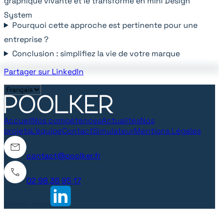
graphique vivante et le transforme en mini Design
System
Pourquoi cette approche est pertinente pour une
entreprise ?
Conclusion : simplifiez la vie de votre marque
Partager sur LinkedIn
Accueil
Nos compétences
Actualités
Nos
projets
L'équipe
Contact
Simulateur
Mentions Légales
contact@poolker.fr
02 98 36 95 17
Suivez-nous