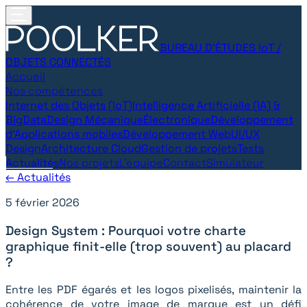
BUREAU D’ÉTUDES IoT /
OBJETS CONNECTÉS
Accueil
Nos compétences
Internet des Objets (IoT)
Intelligence Artificielle (IA) &
BigData
Design Mécanique
Électronique
Développement
d’Applications mobiles
Développement Web
UI/UX
Design
Architecture Cloud
Gestion de projets
Tests
Actualités
Nos projets
L'équipe
Contact
Simulateur
← Actualités
5 février 2026
Design System : Pourquoi votre charte
graphique finit-elle (trop souvent) au placard
?
Entre les PDF égarés et les logos pixelisés, maintenir la
cohérence de votre image de marque est un défi